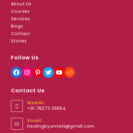
About Us
Courses
Services
Blogs
Contact
Stories
Follow Us
Facebook
Instagram
Pinterest
Twitter
YouTube
Reddit
Contact Us
Mobile:
+91 78273 39854
Opens
Email:
in
Opens
healingbyunnatii@gmail.com
your
in