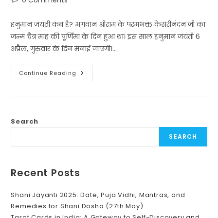
0 Comments
comments:
हनुमान जयंती कब है? भगवान श्रीराम के परमभक्त केसरीनंदन जी का
जन्म चैत्र माह की पूर्णिमा के दिन हुआ था। इस साल हनुमान जयंती 6
अप्रैल, गुरुवार के दिन मनाई जाएगी।…
हनुमान
Continue Reading
जयंती
6
अप्रैल
2023
–
पवनपुत्र
जी
Search
की
पूजा,
SEARCH
मंत्र
का
जाप
करें।
Recent Posts
Shani Jayanti 2025: Date, Puja Vidhi, Mantras, and
Remedies for Shani Dosha (27th May)
Tarot Cards in India: A Gateway to Self-Discovery and