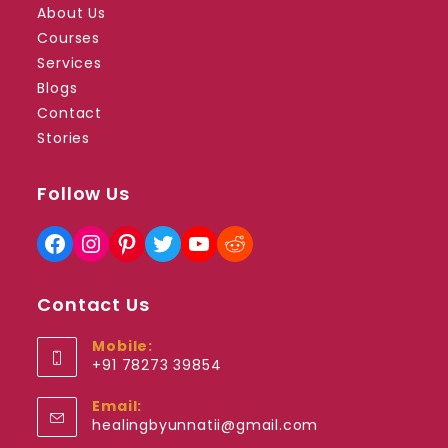
About Us
Courses
Services
Blogs
Contact
Stories
Follow Us
Facebook
Instagram
Pinterest
Twitter
YouTube
Reddit
Contact Us
Mobile:
+91 78273 39854
Opens
Email:
in
Opens
healingbyunnatii@gmail.com
your
in