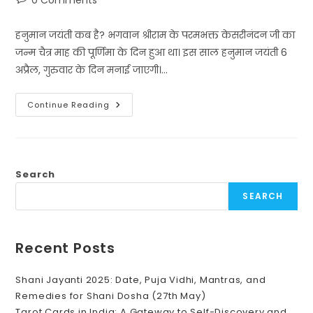
0 Comments
comments:
हनुमान जयंती कब है? भगवान श्रीराम के परमभक्त केसरीनंदन जी का
जन्म चैत्र माह की पूर्णिमा के दिन हुआ था। इस साल हनुमान जयंती 6
अप्रैल, गुरुवार के दिन मनाई जाएगी।…
हनुमान
Continue Reading
जयंती
6
अप्रैल
2023
–
पवनपुत्र
जी
Search
की
पूजा,
SEARCH
मंत्र
का
जाप
करें।
Recent Posts
Shani Jayanti 2025: Date, Puja Vidhi, Mantras, and
Remedies for Shani Dosha (27th May)
Tarot Cards in India: A Gateway to Self-Discovery and